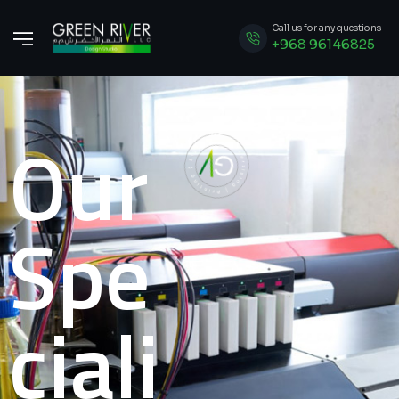
Call us for any questions
+968 96146825
Our
Spe
ciali